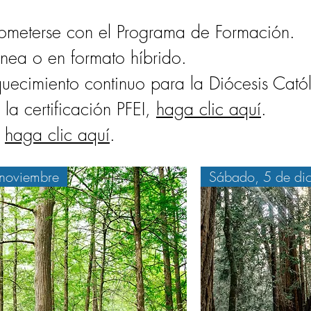
rometerse con el Programa de Formación.
ínea o en formato híbrido.
iquecimiento continuo para la Diócesis Ca
la certificación PFEI,
haga clic aquí
.
,
haga clic aquí
.
noviembre
Sábado, 5 de di