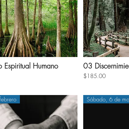
o Espiritual Humano
03 Discernimie
Price
$185.00
febrero
Sábado, 6 de ma