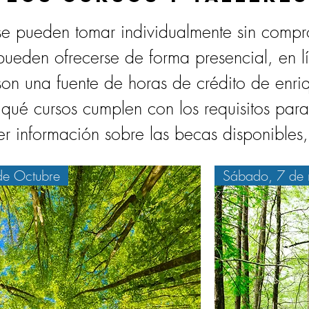
 se pueden tomar individualmente sin comp
pueden ofrecerse de forma presencial, en l
 son una fuente de horas de crédito de enr
qué cursos cumplen con los requisitos para 
er información sobre las becas disponibles
de Octubre
Sábado, 7 de 