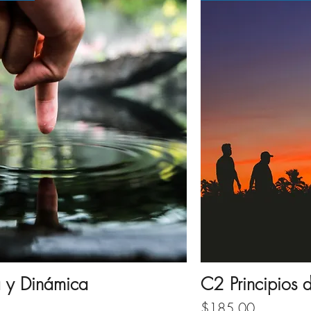
a y Dinámica
C2 Principios 
Price
$185.00