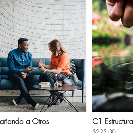
ñando a Otros
C1 Estructur
Price
$225.00