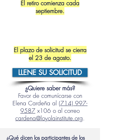
El retiro comienza cada
septiembre.
El plazo de solicitud se cierra
el 23 de agosto.
LLENE SU SOLICITUD
¿Quiere saber más?
​Favor de comunícarse con
Elena Cardeña al
(714) 997-
9587
x106 o al correo
cardena@loyolainstitute.org
.
¿Qué dicen los participantes de los