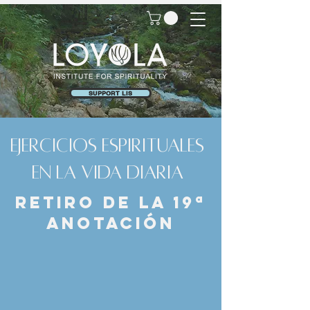
SUPPORT LIS
ejercicios espirituales
en la vida diaria
Retiro de la 19ª
Anotación