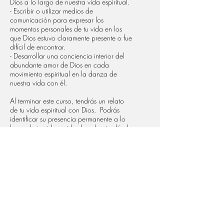
Dios a lo largo de nuestra vida espiritual.
- Escribir o utilizar medios de
comunicación para expresar los
momentos personales de tu vida en los
que Dios estuvo claramente presente o fue
difícil de encontrar.
- Desarrollar una conciencia interior del
abundante amor de Dios en cada
movimiento espiritual en la danza de
nuestra vida con él.
Al terminar este curso, tendrás un relato
de tu vida espiritual con Dios. Podrás
identificar su presencia permanente a lo
largo de tu vida y vislumbrar hacia dónde
vas con él.
INSCRIPCIÓN