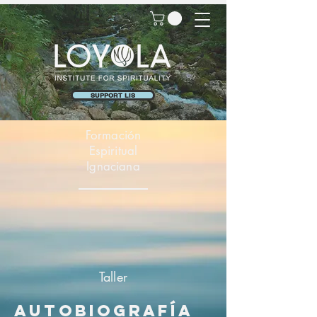
SUPPORT LIS
Formación
Espiritual
Ignaciana
Taller
autobiografía