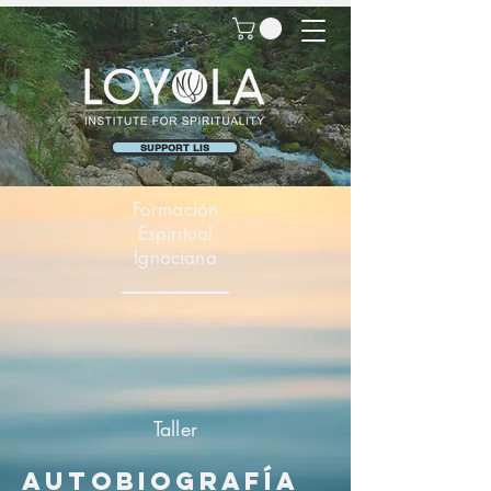
SUPPORT LIS
Formación
Espiritual
Ignaciana
Taller
autobiografía