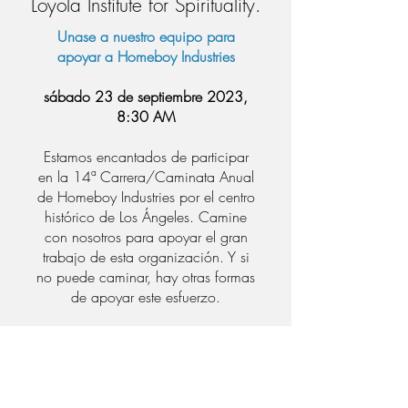
Loyola Institute for Spirituality.
Unase a nuestro equipo para
apoyar a Homeboy Industries
sábado 23 de
septiembre 2023,
8:30 AM
Estamos encantados de participar
en la 14ª Carrera/Caminata Anual
de Homeboy Industries por el centro
histórico de Los Ángeles. Camine
con nosotros para apoyar el gran
trabajo de esta organización. Y si
no puede caminar, hay otras formas
de apoyar este esfuerzo.
Haga clic aquí
para obtener más
información y si se inscribe,
asegúrese de seleccionar unirse a el
equipo
Loyola Institute for Spirituality
.