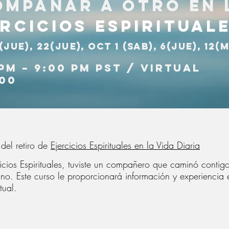
ompañar a otro en 
rcicios espiritual
(Jue), 22(jue), oct 1 (sab), 6(Jue), 12(m
pm – 9:00 pm PST / virtual
.00
del retiro de
Ejercicios Espirituales en la Vida Diaria
cicios Espirituales, tuviste un compañero que caminó conti
no.​
Este curso le proporcionará información y experiencia 
tual.
: