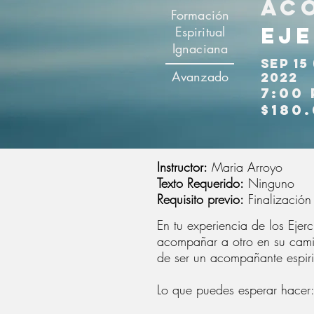
ac
Formación
eje
Espiritual
Ignaciana
sep 15 
Avanzado
2022
7:00 
$180
Instructor:
Maria Arroyo
Texto Requerido:
Ninguno
Requisito previo:
Finalización 
En tu experiencia de los Ejer
acompañar a otro en su cami
de ser un acompañante espiri
Lo que puedes esperar hacer